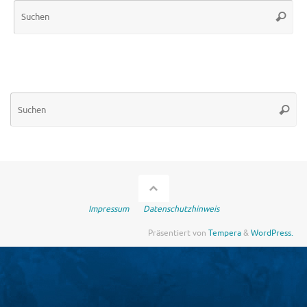
Su
Suche
nac
Su
Suche
na
Impressum
Datenschutzhinweis
Präsentiert von
Tempera
&
WordPress.