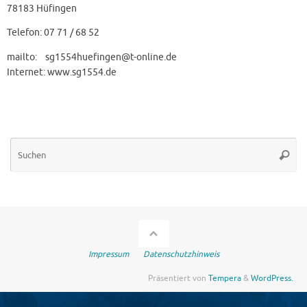
78183 Hüfingen
Telefon: 07 71 / 68 52
mailto: sg1554huefingen@t-online.de
Internet: www.sg1554.de
Su
Suche
na
Impressum
Datenschutzhinweis
Präsentiert von
Tempera
&
WordPress.